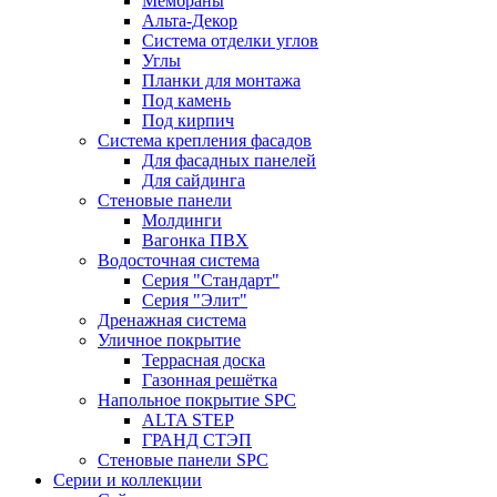
Мембраны
Альта-Декор
Система отделки углов
Углы
Планки для монтажа
Под камень
Под кирпич
Система крепления фасадов
Для фасадных панелей
Для сайдинга
Стеновые панели
Молдинги
Вагонка ПВХ
Водосточная система
Серия "Стандарт"
Серия "Элит"
Дренажная система
Уличное покрытие
Террасная доска
Газонная решётка
Напольное покрытие SPC
ALTA STEP
ГРАНД СТЭП
Стеновые панели SPC
Серии и коллекции