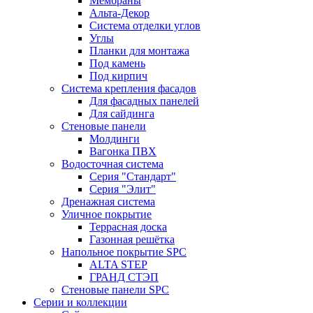
Мембраны
Альта-Декор
Система отделки углов
Углы
Планки для монтажа
Под камень
Под кирпич
Система крепления фасадов
Для фасадных панелей
Для сайдинга
Стеновые панели
Молдинги
Вагонка ПВХ
Водосточная система
Серия "Стандарт"
Серия "Элит"
Дренажная система
Уличное покрытие
Террасная доска
Газонная решётка
Напольное покрытие SPC
ALTA STEP
ГРАНД СТЭП
Стеновые панели SPC
Серии и коллекции