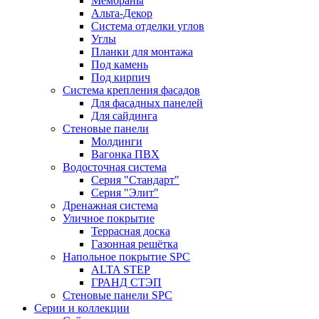
Мембраны
Альта-Декор
Система отделки углов
Углы
Планки для монтажа
Под камень
Под кирпич
Система крепления фасадов
Для фасадных панелей
Для сайдинга
Стеновые панели
Молдинги
Вагонка ПВХ
Водосточная система
Серия "Стандарт"
Серия "Элит"
Дренажная система
Уличное покрытие
Террасная доска
Газонная решётка
Напольное покрытие SPC
ALTA STEP
ГРАНД СТЭП
Стеновые панели SPC
Серии и коллекции