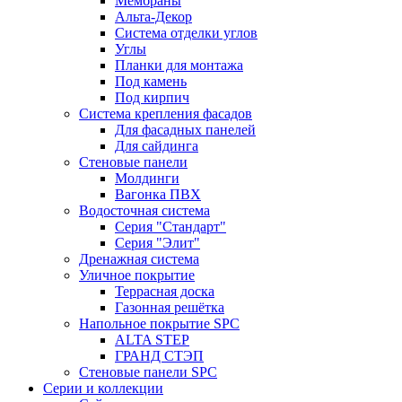
Мембраны
Альта-Декор
Система отделки углов
Углы
Планки для монтажа
Под камень
Под кирпич
Система крепления фасадов
Для фасадных панелей
Для сайдинга
Стеновые панели
Молдинги
Вагонка ПВХ
Водосточная система
Серия "Стандарт"
Серия "Элит"
Дренажная система
Уличное покрытие
Террасная доска
Газонная решётка
Напольное покрытие SPC
ALTA STEP
ГРАНД СТЭП
Стеновые панели SPC
Серии и коллекции