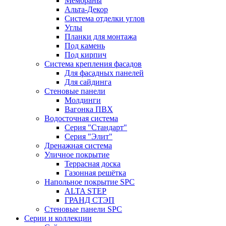
Мембраны
Альта-Декор
Система отделки углов
Углы
Планки для монтажа
Под камень
Под кирпич
Система крепления фасадов
Для фасадных панелей
Для сайдинга
Стеновые панели
Молдинги
Вагонка ПВХ
Водосточная система
Серия "Стандарт"
Серия "Элит"
Дренажная система
Уличное покрытие
Террасная доска
Газонная решётка
Напольное покрытие SPC
ALTA STEP
ГРАНД СТЭП
Стеновые панели SPC
Серии и коллекции