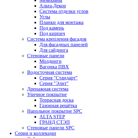
Мембраны
Альта-Декор
Система отделки углов
Углы
Планки для монтажа
Под камень
Под кирпич
Система крепления фасадов
Для фасадных панелей
Для сайдинга
Стеновые панели
Молдинги
Вагонка ПВХ
Водосточная система
Серия "Стандарт"
Серия "Элит"
Дренажная система
Уличное покрытие
Террасная доска
Газонная решётка
Напольное покрытие SPC
ALTA STEP
ГРАНД СТЭП
Стеновые панели SPC
Серии и коллекции