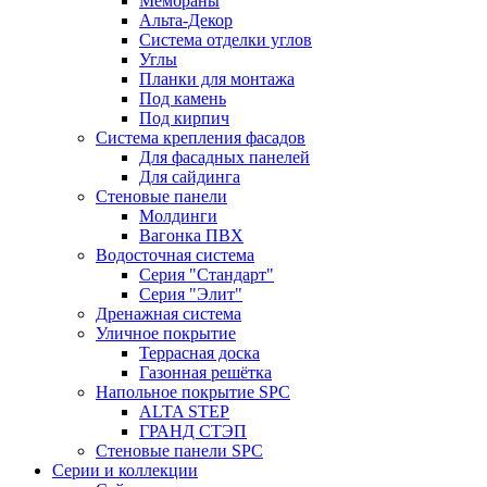
Мембраны
Альта-Декор
Система отделки углов
Углы
Планки для монтажа
Под камень
Под кирпич
Система крепления фасадов
Для фасадных панелей
Для сайдинга
Стеновые панели
Молдинги
Вагонка ПВХ
Водосточная система
Серия "Стандарт"
Серия "Элит"
Дренажная система
Уличное покрытие
Террасная доска
Газонная решётка
Напольное покрытие SPC
ALTA STEP
ГРАНД СТЭП
Стеновые панели SPC
Серии и коллекции