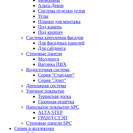
Мембраны
Альта-Декор
Система отделки углов
Углы
Планки для монтажа
Под камень
Под кирпич
Система крепления фасадов
Для фасадных панелей
Для сайдинга
Стеновые панели
Молдинги
Вагонка ПВХ
Водосточная система
Серия "Стандарт"
Серия "Элит"
Дренажная система
Уличное покрытие
Террасная доска
Газонная решётка
Напольное покрытие SPC
ALTA STEP
ГРАНД СТЭП
Стеновые панели SPC
Серии и коллекции